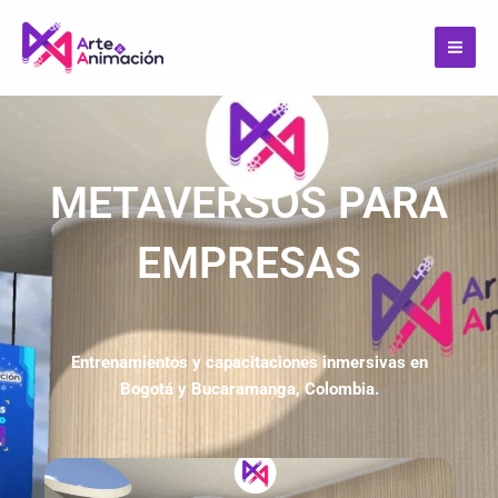
Ir
Mai
al
Men
contenido
METAVERSOS PARA
EMPRESAS
Entrenamientos y capacitaciones inmersivas en
Bogotá y Bucaramanga, Colombia.