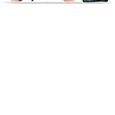
Genera más impacto en tu enseñanza
Desarrolla habilidades desde la inmersión.
Aporta más valor a tus formaciones.
Acelera el aprendizaje de tu equipo.
Implementa educación disruptiva.
Innova en tu modelo de entrenamiento.
Potencia el alcance de las capacitaciones
Alumnos mejor formados y más satisfechos, gracias a
una formación más eficaz, dinámica y realista 100%
inmersiva.
Simula situaciones que en la vida real no podrían darse
por el alto precio o el riesgo a los peligros.