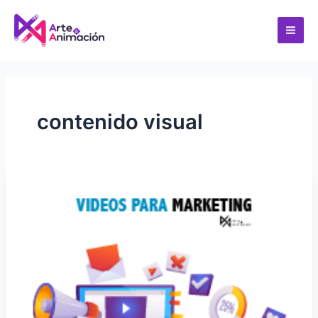
Ir
Mai
al
Men
contenido
contenido visual
Videos
para
marketing