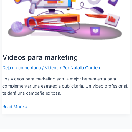
Videos para marketing
Deja un comentario
/
Videos
/ Por
Natalia Cordero
Los videos para marketing son la mejor herramienta para
complementar una estrategia publicitaria. Un video profesional,
te dará una campaña exitosa.
Read More »