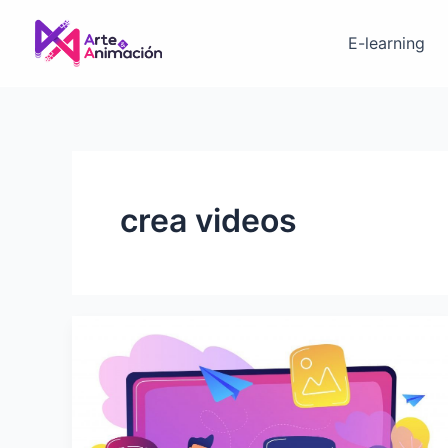
Ir
al
E-learning
contenido
crea videos
Videos
educativos