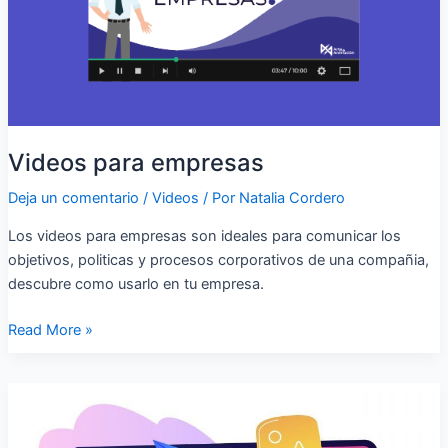
Videos para empresas
Deja un comentario
/
Videos
/ Por
Natalia Cordero
Los videos para empresas son ideales para comunicar los
objetivos, politicas y procesos corporativos de una compañia,
descubre como usarlo en tu empresa.
Read More »
Videos
educativos