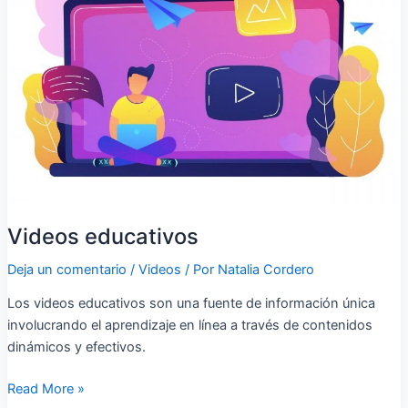
Videos educativos
Deja un comentario
/
Videos
/ Por
Natalia Cordero
Los videos educativos son una fuente de información única
involucrando el aprendizaje en línea a través de contenidos
dinámicos y efectivos.
Read More »