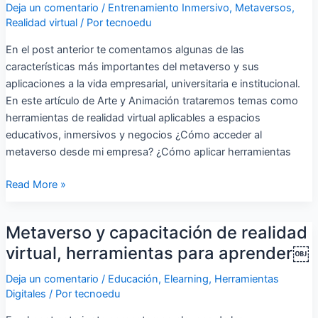
Deja un comentario
/
Entrenamiento Inmersivo
,
Metaversos
,
Realidad virtual
/ Por
tecnoedu
En el post anterior te comentamos algunas de las
características más importantes del metaverso y sus
aplicaciones a la vida empresarial, universitaria e institucional.
En este artículo de Arte y Animación trataremos temas como
herramientas de realidad virtual aplicables a espacios
educativos, inmersivos y negocios ¿Cómo acceder al
metaverso desde mi empresa? ¿Cómo aplicar herramientas
Read More »
Metaverso y capacitación de realidad
Metaverso
y
virtual, herramientas para aprender￼
capacitación
Deja un comentario
/
Educación
,
Elearning
,
Herramientas
de
Digitales
/ Por
tecnoedu
realidad
virtual,