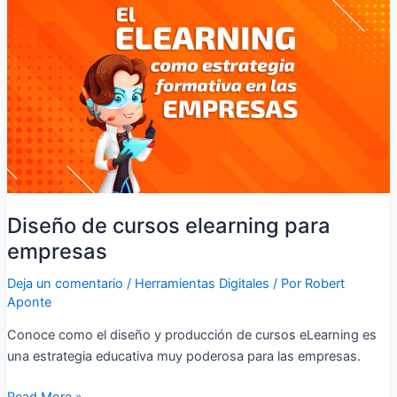
cursos
elearning
para
empresas
Diseño de cursos elearning para
empresas
Deja un comentario
/
Herramientas Digitales
/ Por
Robert
Aponte
Conoce como el diseño y producción de cursos eLearning es
una estrategia educativa muy poderosa para las empresas.
Read More »