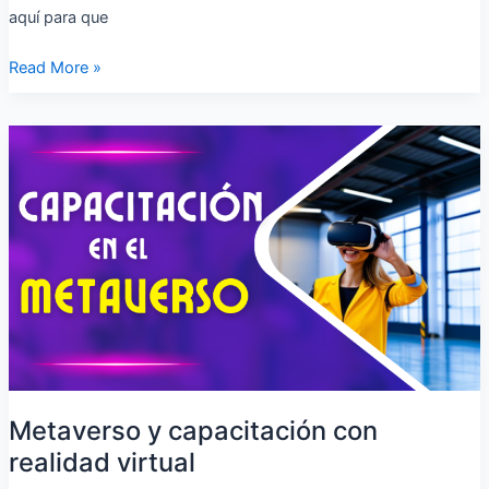
aquí para que
Read More »
Metaverso
y
capacitación
con
realidad
virtual
Metaverso y capacitación con
realidad virtual