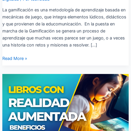
La gamificación es una metodología de aprendizaje basada en
mecánicas de juego, que integra elementos lúdicos, didácticos
y que provienen de la educomunicación. En la puesta en
marcha de la Gamificación se genera un proceso de
aprendizaje que muchas veces parece ser un juego, o a veces
una historia con retos y misiones a resolver. […]
Read More »
Ventajas
de
los
libros
con
Realidad
Aumentada
para