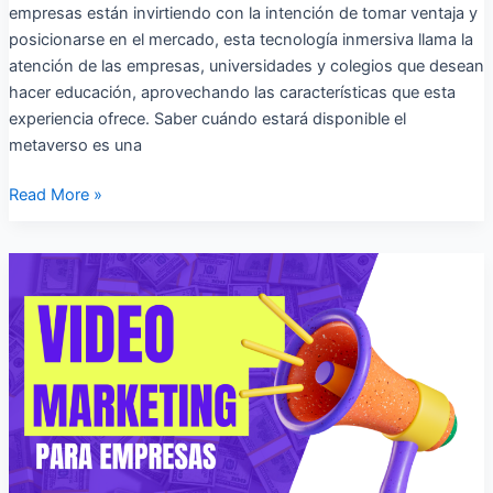
empresas están invirtiendo con la intención de tomar ventaja y
posicionarse en el mercado, esta tecnología inmersiva llama la
atención de las empresas, universidades y colegios que desean
hacer educación, aprovechando las características que esta
experiencia ofrece. Saber cuándo estará disponible el
metaverso es una
Read More »
Video
Marketing:
El
uso
del
video
en
las
empresas