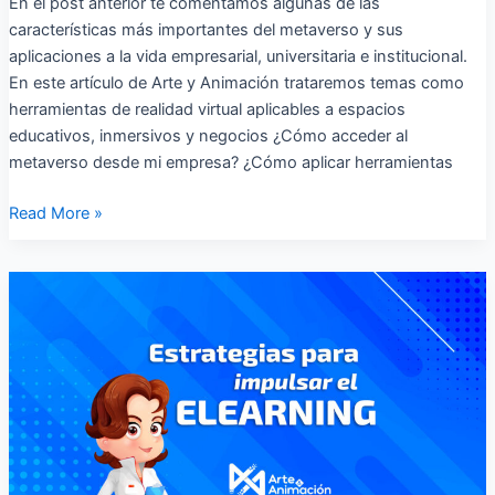
En el post anterior te comentamos algunas de las
herramientas
características más importantes del metaverso y sus
para
aplicaciones a la vida empresarial, universitaria e institucional.
aprender
En este artículo de Arte y Animación trataremos temas como
￼
herramientas de realidad virtual aplicables a espacios
educativos, inmersivos y negocios ¿Cómo acceder al
metaverso desde mi empresa? ¿Cómo aplicar herramientas
Read More »
Estrategias
para
impulsar
y
utilizar
el
e-
learning