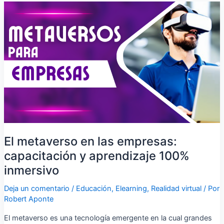
El
metaverso
en
las
empresas:
capacitación
y
aprendizaje
100%
inmersivo
El metaverso en las empresas:
capacitación y aprendizaje 100%
inmersivo
Deja un comentario
/
Educación
,
Elearning
,
Realidad virtual
/ Por
Robert Aponte
El metaverso es una tecnología emergente en la cual grandes