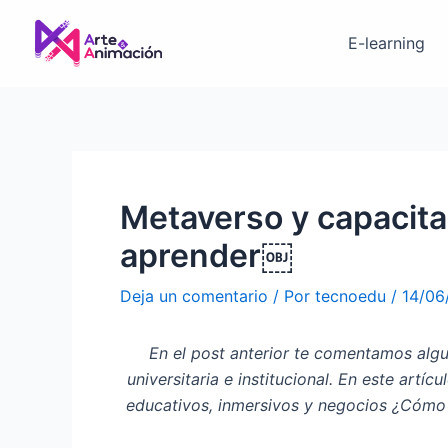
Ir
Navegación
al
de
E-learning
contenido
entradas
Metaverso y capacitac
aprender￼
Deja un comentario
/ Por
tecnoedu
/
14/06
En el post anterior te comentamos algu
universitaria e institucional. En este art
educativos, inmersivos y negocios ¿Cómo