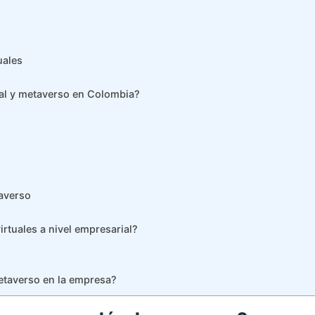
uales
al y metaverso en Colombia?
averso
rtuales a nivel empresarial?
etaverso en la empresa?