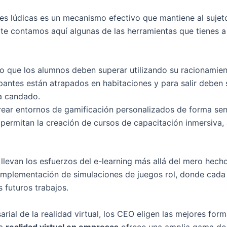
es lúdicas es un mecanismo efectivo que mantiene al sujet
 te contamos aquí algunas de las herramientas que tienes a
to que los alumnos deben superar utilizando su racionamien
antes están atrapados en habitaciones y para salir deben 
da candado.
rear entornos de gamificación personalizados de forma senc
ermitan la creación de cursos de capacitación inmersiva, 
llevan los esfuerzos del e-learning más allá del mero hec
a implementación de simulaciones de juegos rol, donde cad
s futuros trabajos.
al de la realidad virtual, los CEO eligen las mejores forma
la
realidad virtual en empresas
ofrece una amplia gama de 