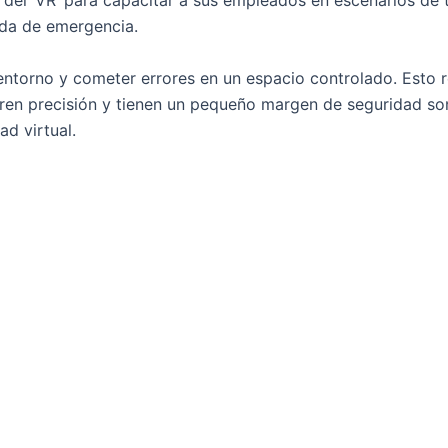
el ‘VR’ para capacitar a sus empleados en escenarios de t
ida de emergencia.
ntorno y cometer errores en un espacio controlado. Esto r
ieren precisión y tienen un pequeño margen de seguridad s
ad virtual.